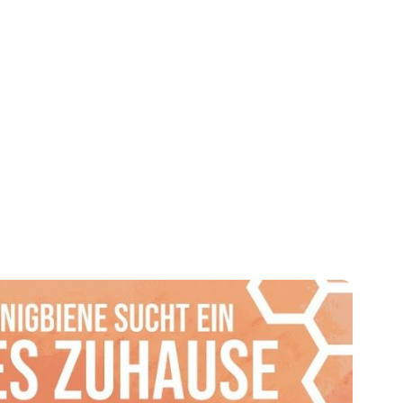
er Bienen spielerisch zu
en, Honig und Imkerei
ent es als schönes