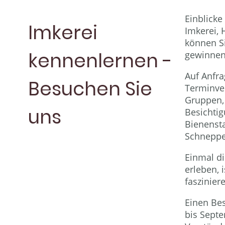
Einblick
Imkerei
Imkerei, 
können Si
kennenlernen -
gewinnen
Auf Anfr
Besuchen Sie
Terminver
Gruppen, 
uns
Besichti
Bienenst
Schnepp
Einmal d
erleben, 
faszinier
Einen Bes
bis Septe