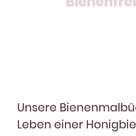
Bienenfr
Die Bienenmalbücher von der
entdecken. Mit liebevollen
fördert es Verständnis, Na
Begleitmaterial zu Führung
Unsere Bienenmalbü
Leben einer Honigbie