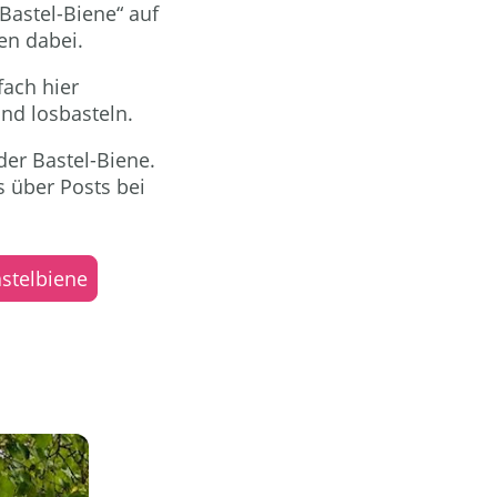
Bastel-Biene“ auf
en dabei.
fach hier
d losbasteln.
der Bastel-Biene.
s über Posts bei
stelbiene