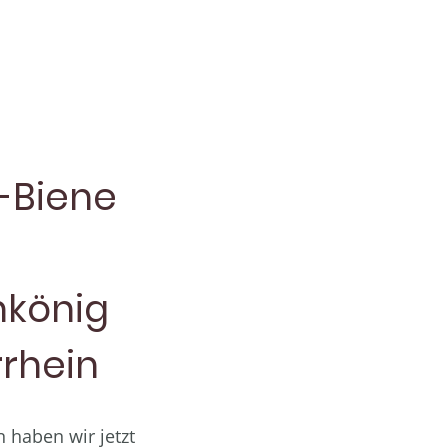
-Biene
nkönig
rhein
n haben wir jetzt