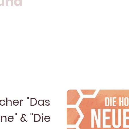
eund
 Bio-Imkerei Niederrhein lädt Kinder ein, die Welt d
 Illustrationen und wissenswerten Infos rund um Bien
turverbundenheit und Freude am Lernen. Zusätzlich di
en, Patenschaften oder Bildungsprojekten.
cher "Das
ne" & "Die