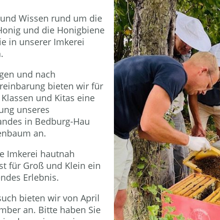
e und Wissen rund um die
Honig und die Honigbiene
e in unserer Imkerei
.
agen und nach
einbarung bieten wir für
Klassen und Kitas eine
gung unseres
andes in Bedburg-Hau
enbaum an.
ie Imkerei hautnah
ist für Groß und Klein ein
endes Erlebnis.
uch bieten wir von April
mber an. Bitte haben Sie