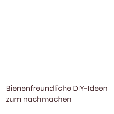
Mit DIY für Bienen können Sie selbst aktiv werden und
etwas für Natur und Umwelt tun. Ob Bienentränken,
Nisthilfen oder kleine Bastelideen mit Bienenwachs –
schon mit einfachen Mitteln leisten Sie einen wertvollen
Beitrag zum Schutz von Honig- und Wildbienen. Auf dieser
Seite finden Sie Tipps, Produkte und Anleitungen, die
Bienenschutz leicht umsetzbar machen.
Bienenfreundliche DIY-Ideen
zum nachmachen