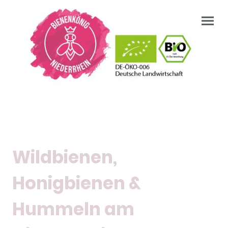
Wildbienen,
Honigbienen &
Hummeln am