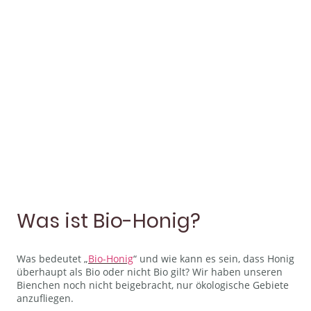
Unsere Bio-Imkerei am Niederrhein ist nicht bloß ein Label
– sie ist Ausdruck unserer tiefen Überzeugung, Bienen
artgerecht zu halten und nachhaltig zu produzieren. In
Bedburg-Hau Schneppenbaum und Umgebung setzen wir
seit der Bio-Zertifizierung 2024 auf naturnahe
Betriebsweise, strenge Kontrollen und bewusste
Standortwahl. Lesen Sie hier, was „Bio-Imkerei“ bei uns
konkret bedeutet und wie wir unsere Imkerei gestalten.
Was ist Bio-Honig?
Was bedeutet „
Bio-Honig
“ und wie kann es sein, dass Honig
überhaupt als Bio oder nicht Bio gilt? Wir haben unseren
Bienchen noch nicht beigebracht, nur ökologische Gebiete
anzufliegen.