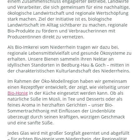
einem Zusammenschluss engagierter Betriebe, Landwirte
und Verarbeiter, die sich gemeinsam für eine nachhaltige,
ökologische Landwirtschaft und regionale Wertschöpfung
stark machen. Ziel der Initiative ist es, biologische
Landwirtschaft im Alltag sichtbarer zu machen, regionale
Bio-Produkte zu fördern und Verbraucherinnen mit
Produzentinnen direkt zu vernetzen.
Als Bio-Imkerei vom Niederrhein tragen wir dazu bei,
regionale Lebensmittelvielfalt und gesunde Ökosysteme zu
erhalten. Unsere Bienen sammeln ihren Nektar an
idyllischen Standorten in Bedburg-Hau & Goch – mitten in
der charakteristischen Kulturlandschaft des Niederrheins.
Im Rahmen der Öko-Modellregion haben wir gemeinsam
einen Rezeptflyer entwickelt, der zeigt, wie vielseitig unser
Bio-Honig
in der Küche eingesetzt werden kann. Ob als
natürliche Süße im Müsli, in Tee und Desserts oder als
feines Aroma in herzhaften Gerichten – unser Bio-
Sommertrachthonig mit Einflüssen der Lindenblüte
überzeugt durch seinen kräftigen, würzigen Geschmack
und eine sanfte Süße.
Jedes Glas wird mit großer Sorgfalt geerntet und abgefüllt
– für echten Bio-Honig vom Niederrhein, der Regionalität