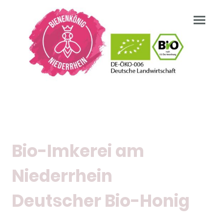
Bio-Imkerei am
Niederrhein
Deutscher Bio-Honig